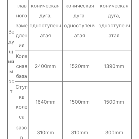
глав
коническая
коническая
коническая
ного
дуга,
дуга,
дуга,
заме
одноступенч
одноступенч
одноступенч
Ве
длен
атая
атая
атая
ду
ия
щ
Коле
ий
сная
2400mm
1520mm
1390mm
м
база
ос
Ступ
т
ка
1640mm
1500mm
1500mm
коле
са
зазо
310mm
310mm
300mm
р