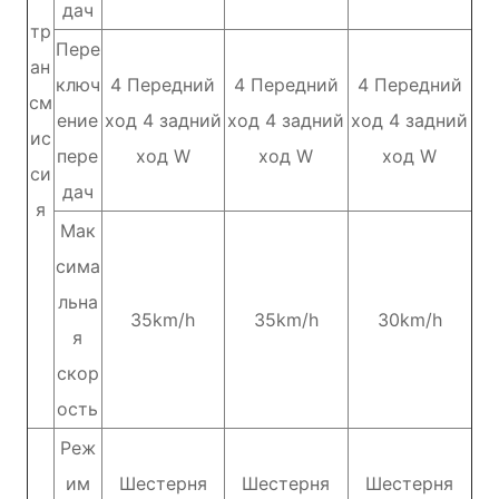
дач
тр
Пере
ан
ключ
4 Передний
4 Передний
4 Передний
см
ение
ход 4 задний
ход 4 задний
ход 4 задний
ис
пере
ход W
ход W
ход W
си
дач
я
Мак
сима
льна
35km/h
35km/h
30km/h
я
скор
ость
Реж
им
Шестерня
Шестерня
Шестерня