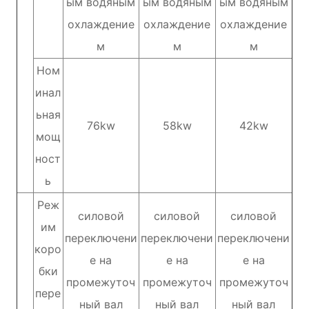
ым водяным
ым водяным
ым водяным
охлаждение
охлаждение
охлаждение
м
м
м
Ном
инал
ьная
76kw
58kw
42kw
мощ
ност
ь
Реж
силовой
силовой
силовой
им
переключени
переключени
переключени
коро
е на
е на
е на
бки
промежуточ
промежуточ
промежуточ
пере
ный вал
ный вал
ный вал