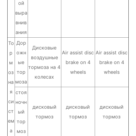
ой
выра
внив
ания
Дор
То
Дисковые
ожн
Air assist disc
Air assist disc
р
воздушные
ые
brake on 4
brake on 4
м
тормоза на 4
тор
wheels
wheels
оз
колесах
моза
на
я
стоя
си
ночн
дисковый
дисковый
дисковый
ст
ый
тормоз
тормоз
тормоз
ем
тор
а
моз