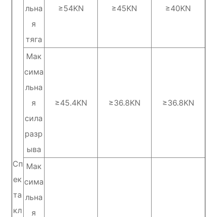
льна
≥54KN
≥45KN
≥40KN
я
тяга
Мак
сима
льна
я
≥45.4KN
≥36.8KN
≥36.8KN
сила
разр
ыва
Сп
Мак
ек
сима
та
льна
кл
я