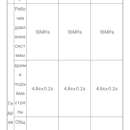
Рабо
чее
давл
16MPa
16MPa
16MPa
ение
сист
емы
врем
я
подъ
4.8s±0.2s
4.8s±0.2s
4.8s±0.2s
ёма
стре
Ги
лы
др
ав
Общ