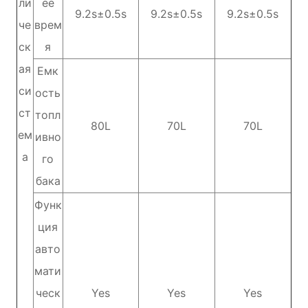
ли
ее
9.2s±0.5s
9.2s±0.5s
9.2s±0.5s
че
врем
ск
я
ая
Емк
си
ость
ст
топл
80L
70L
70L
ем
ивно
а
го
бака
Функ
ция
авто
мати
ческ
Yes
Yes
Yes