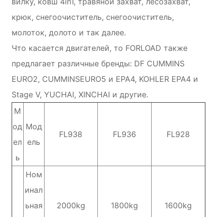
вилку, ковш 4in1, травяной захват, лесозахват,
крюк, снегоочиститель, снегоочиститель,
молоток, долото и так далее.
Что касается двигателей, то FORLOAD также
предлагает различные бренды: DF CUMMINS
EURO2, CUMMINSEURO5 и EPA4, KOHLER EPA4 и
Stage V, YUCHAI, XINCHAI и другие.
М
од
Мод
FL938
FL936
FL928
ел
ель
ь
Ном
инал
ьная
2000kg
1800kg
1600kg