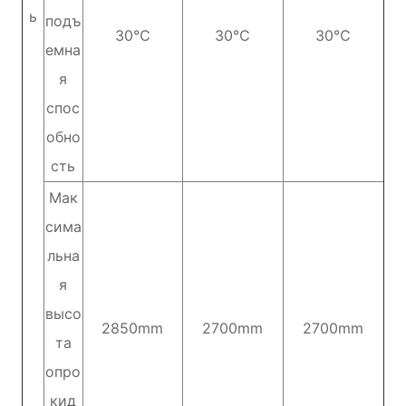
ь
подъ
30℃
30℃
30℃
емна
я
спос
обно
сть
Мак
сима
льна
я
высо
2850mm
2700mm
2700mm
та
опро
кид