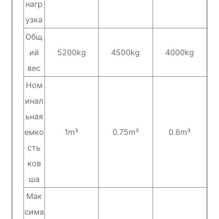
нагр
узка
Общ
ий
5200kg
4500kg
4000kg
вес
Ном
инал
ьная
емко
1m³
0.75m³
0.6m³
сть
ков
ша
Мак
сима