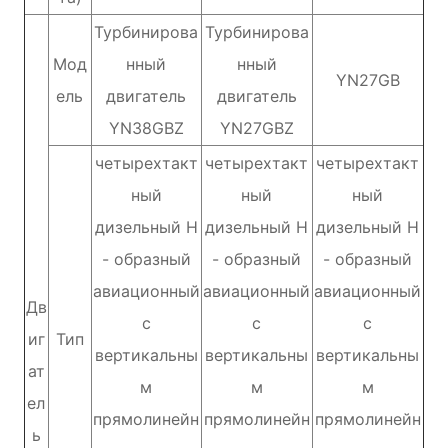
Турбинирова
Турбинирова
Мод
нный
нный
YN27GB
ель
двигатель
двигатель
YN38GBZ
YN27GBZ
четырехтакт
четырехтакт
четырехтакт
ный
ный
ный
дизельный Н
дизельный Н
дизельный Н
- образный
- образный
- образный
авиационный
авиационный
авиационный
Дв
с
с
с
иг
Тип
вертикальны
вертикальны
вертикальны
ат
м
м
м
ел
прямолинейн
прямолинейн
прямолинейн
ь