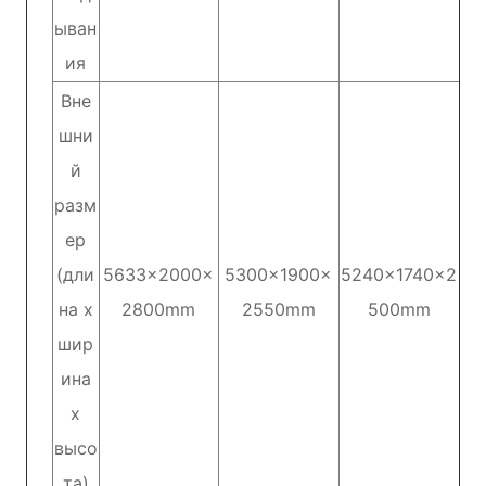
ыван
ия
Вне
шни
й
разм
ер
(дли
5633×2000×
5300×1900×
5240×1740×2
на х
2800mm
2550mm
500mm
шир
ина
х
высо
та)